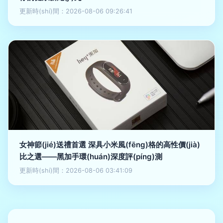
更新時(shí)間：2026-08-06 09:26:41
女神節(jié)送禮首選 深具小米風(fēng)格的高性價(jià)
比之選——黑加手環(huán)深度評(píng)測
更新時(shí)間：2026-08-06 03:41:09