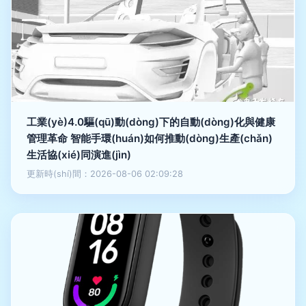
工業(yè)4.0驅(qū)動(dòng)下的自動(dòng)化與健康
管理革命 智能手環(huán)如何推動(dòng)生產(chǎn)
生活協(xié)同演進(jìn)
更新時(shí)間：2026-08-06 02:09:28