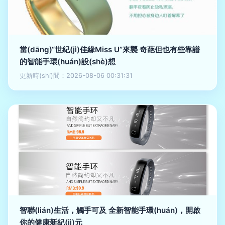
當(dāng)“世紀(jì)佳緣Miss U”來襲 奇葩但也有些靠譜
的智能手環(huán)設(shè)想
更新時(shí)間：2026-08-06 00:31:31
智聯(lián)生活，觸手可及 全新智能手環(huán)，開啟
你的健康新紀(jì)元